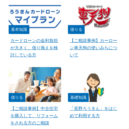
基本知識
借りる
カードローンの金利負担
【ご相談事例】カーロー
が大きく、借り換えを検
ン車天狗の使いみちにつ
討している方
いて
借りる
基礎知識
【ご相談事例】中古住宅
「長野ろうきん」をはじ
を購入して、リフォーム
めて利用する方
をされる方のご相談