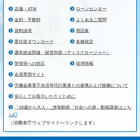
店舗・ATM
ローンセンター
金利・手数料
よくあるご質問
資料請求
用語集
委任状ダウンロード
各種規定
通常総会関連・経営内容（ディスクロージャー）
苦情等への対応
採用情報
会員専用サイト
労働金庫電子決済等代行業者との連携および協働について
安心してお取引いただくために
「18歳から大人」_啓発動画「社会への扉」動画講座はこち
ら
（消費者庁ウェブサイトへリンクします）