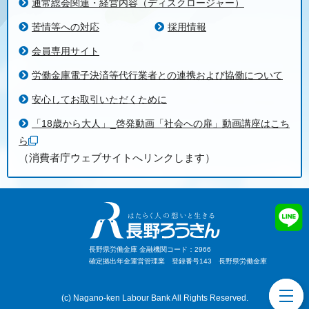
通常総会関連・経営内容（ディスクロージャー）
苦情等への対応
採用情報
会員専用サイト
労働金庫電子決済等代行業者との連携および協働について
安心してお取引いただくために
「18歳から大人」_啓発動画「社会への扉」動画講座はこち
ら
（消費者庁ウェブサイトへリンクします）
長野県労働金庫 金融機関コード：2966
確定拠出年金運営管理業 登録番号143 長野県労働金庫
toggl
(c) Nagano-ken Labour Bank All Rights Reserved.
navig