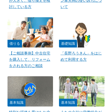
が大きく、借り換えを検
ン車天狗の使いみちにつ
討している方
いて
借りる
基礎知識
【ご相談事例】中古住宅
「長野ろうきん」をはじ
を購入して、リフォーム
めて利用する方
をされる方のご相談
基本知識
基本知識