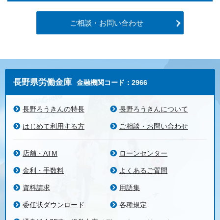
ご相談・お問い合わせ
長野県労働金庫
金融機関コード：2966
長野ろうきんの特長
長野ろうきんについて
はじめて利用する方
ご相談・お問い合わせ
店舗・ATM
ローンセンター
金利・手数料
よくあるご質問
資料請求
用語集
委任状ダウンロード
各種規定