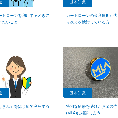
識
基本知識
ードローンを利用するときに
カードローンの金利負担が大
きたいこと
り換えを検討している方
識
基本知識
うきん」をはじめて利用する
特別な研修を受けたお金の専
(MLA)に相談しよう