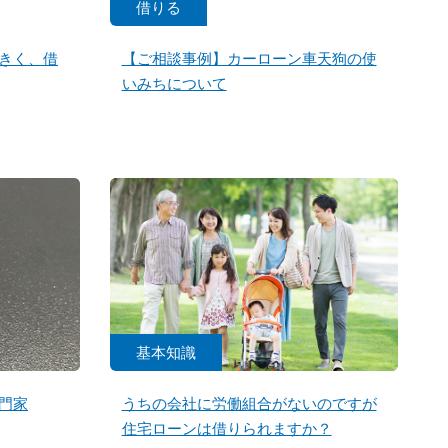
借りる
きく、借
【ご相談事例】カーローン車天狗の使
いみちについて
基本知識
門家
うちの会社に労働組合がないのですが
住宅ローンは借りられますか？