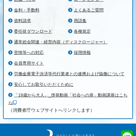
金利・手数料
よくあるご質問
資料請求
用語集
委任状ダウンロード
各種規定
通常総会関連・経営内容（ディスクロージャー）
苦情等への対応
採用情報
会員専用サイト
労働金庫電子決済等代行業者との連携および協働について
安心してお取引いただくために
「18歳から大人」_啓発動画「社会への扉」動画講座はこち
ら
（消費者庁ウェブサイトへリンクします）