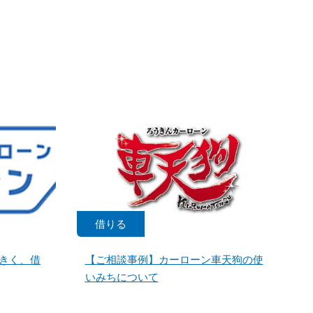
借りる
きく、借
【ご相談事例】カーローン車天狗の使
いみちについて