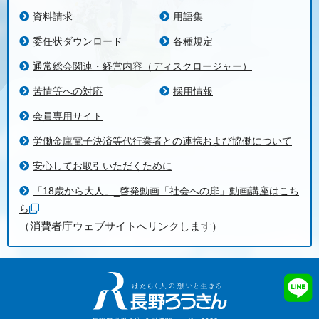
資料請求
用語集
委任状ダウンロード
各種規定
通常総会関連・経営内容（ディスクロージャー）
苦情等への対応
採用情報
会員専用サイト
労働金庫電子決済等代行業者との連携および協働について
安心してお取引いただくために
「18歳から大人」_啓発動画「社会への扉」動画講座はこち
ら
（消費者庁ウェブサイトへリンクします）