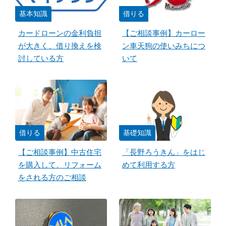
基本知識
借りる
カードローンの金利負担
【ご相談事例】カーロー
が大きく、借り換えを検
ン車天狗の使いみちにつ
討している方
いて
借りる
基礎知識
【ご相談事例】中古住宅
「長野ろうきん」をはじ
を購入して、リフォーム
めて利用する方
をされる方のご相談