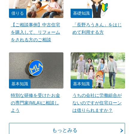
借りる
基礎知識
【ご相談事例】中古住宅
「長野ろうきん」をはじ
を購入して、リフォーム
めて利用する方
をされる方のご相談
基本知識
基本知識
特別な研修を受けたお金
うちの会社に労働組合が
の専門家(MLA)に相談し
ないのですが住宅ローン
よう
は借りられますか？
もっとみる