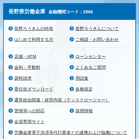
長野県労働金庫
金融機関コード：2966
長野ろうきんの特長
長野ろうきんについて
はじめて利用する方
ご相談・お問い合わせ
店舗・ATM
ローンセンター
金利・手数料
よくあるご質問
資料請求
用語集
委任状ダウンロード
各種規定
通常総会関連・経営内容（ディスクロージャー）
苦情等への対応
採用情報
会員専用サイト
労働金庫電子決済等代行業者との連携および協働について