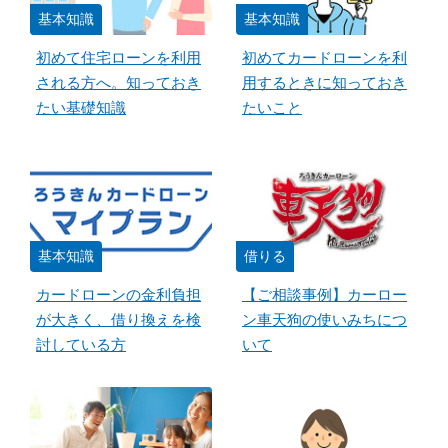
基本知識
基本知識
初めて住宅ローンを利用
初めてカードローンを利
される方へ。知っておき
用するときに知っておき
たい基礎知識
たいこと
基本知識
借りる
カードローンの金利負担
【ご相談事例】カーロー
が大きく、借り換えを検
ン車天狗の使いみちにつ
討している方
いて