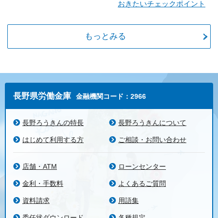
おきたいチェックポイント
もっとみる
長野県労働金庫
金融機関コード：2966
長野ろうきんの特長
長野ろうきんについて
はじめて利用する方
ご相談・お問い合わせ
店舗・ATM
ローンセンター
金利・手数料
よくあるご質問
資料請求
用語集
委任状ダウンロード
各種規定