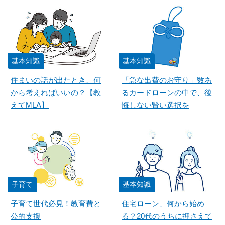
基本知識
基本知識
住まいの話が出たとき、何
「急な出費のお守り」数あ
から考えればいいの？【教
るカードローンの中で、後
えてMLA】
悔しない賢い選択を
子育て
基本知識
子育て世代必見！教育費と
住宅ローン、何から始め
公的支援
る？20代のうちに押さえて