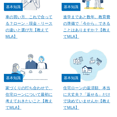
基本知識
基本知識
車の買い方、これで合って
進学まであと数年。教育費
る？ローン・現金・リース
の準備で「今から」できる
の違いと選び方【教えて
ことはありますか？【教え
MLA】
てMLA】
基本知識
基本知識
家づくりの打ち合わせで、
住宅ローンの返済額、本当
住宅ローンについて最初に
に大丈夫？「返せる」だけ
考えておきたいこと【教え
で決めていませんか【教え
てMLA】
てMLA】