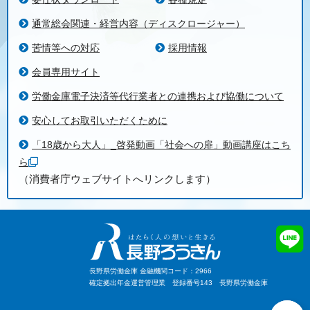
通常総会関連・経営内容（ディスクロージャー）
苦情等への対応
採用情報
会員専用サイト
労働金庫電子決済等代行業者との連携および協働について
安心してお取引いただくために
「18歳から大人」_啓発動画「社会への扉」動画講座はこち
ら
（消費者庁ウェブサイトへリンクします）
長野県労働金庫 金融機関コード：2966
確定拠出年金運営管理業 登録番号143 長野県労働金庫