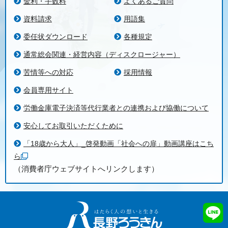
金利・手数料
よくあるご質問
資料請求
用語集
委任状ダウンロード
各種規定
通常総会関連・経営内容（ディスクロージャー）
苦情等への対応
採用情報
会員専用サイト
労働金庫電子決済等代行業者との連携および協働について
安心してお取引いただくために
「18歳から大人」_啓発動画「社会への扉」動画講座はこち
ら
（消費者庁ウェブサイトへリンクします）