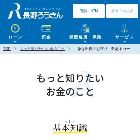
長野ろうきん
店舗・ATM
ネットバンク
ローン
預金
資産運用・保険
サービス
TOP
もっと知りたいお金のこと
「急な出費のお守り」数あるカードローンの中で、後悔しない賢い選択を
もっと知りたい
お金のこと
基本知識