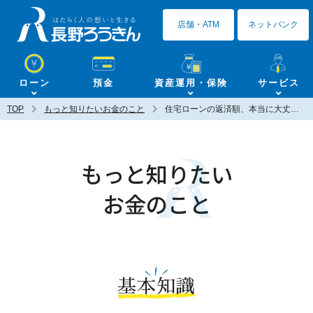
長野ろうきん
店舗・ATM
ネットバンク
ローン
預金
資産運用・保険
サービス
TOP
もっと知りたいお金のこと
住宅ローンの返済額、本当に大丈夫？「返せる」だけで決めていませんか【教えてMLA】
もっと知りたい
お金のこと
基本知識