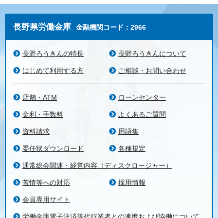
長野県労働金庫
金融機関コード：2966
長野ろうきんの特長
長野ろうきんについて
はじめて利用する方
ご相談・お問い合わせ
店舗・ATM
ローンセンター
金利・手数料
よくあるご質問
資料請求
用語集
委任状ダウンロード
各種規定
通常総会関連・経営内容（ディスクロージャー）
苦情等への対応
採用情報
会員専用サイト
労働金庫電子決済等代行業者との連携および協働について