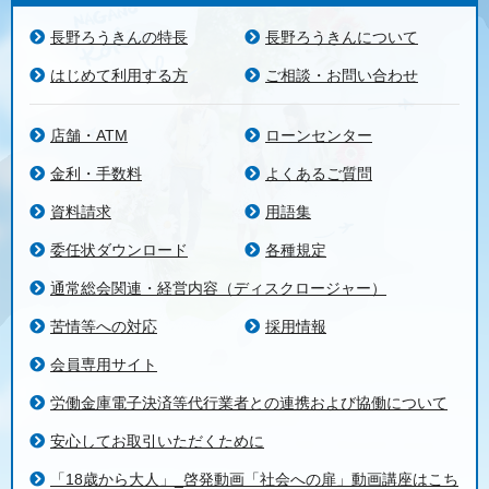
長野ろうきんの特長
長野ろうきんについて
はじめて利用する方
ご相談・お問い合わせ
店舗・ATM
ローンセンター
金利・手数料
よくあるご質問
資料請求
用語集
委任状ダウンロード
各種規定
通常総会関連・経営内容（ディスクロージャー）
苦情等への対応
採用情報
会員専用サイト
労働金庫電子決済等代行業者との連携および協働について
安心してお取引いただくために
「18歳から大人」_啓発動画「社会への扉」動画講座はこち