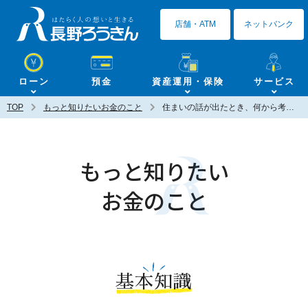
長野ろうきん
店舗・ATM
ネットバンク
ローン
預金
資産運用・保険
サービス
TOP
もっと知りたいお金のこと
住まいの話が出たとき、何から考えればいいの？【教えてMLA】
もっと知りたい
お金のこと
基本知識