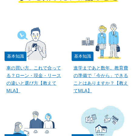
基本知識
基本知識
車の買い方、これで合って
進学まであと数年。教育費
る？ローン・現金・リース
の準備で「今から」できる
の違いと選び方【教えて
ことはありますか？【教え
MLA】
てMLA】