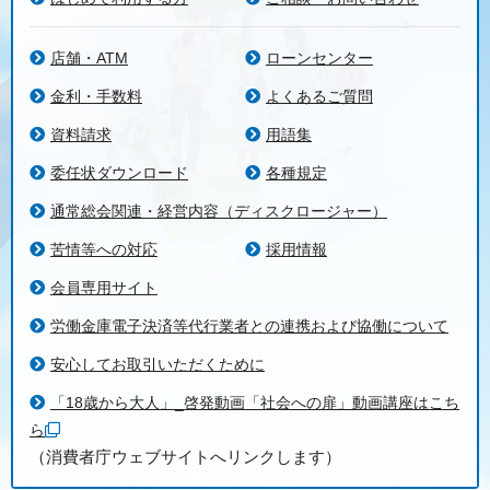
店舗・ATM
ローンセンター
金利・手数料
よくあるご質問
資料請求
用語集
委任状ダウンロード
各種規定
通常総会関連・経営内容（ディスクロージャー）
苦情等への対応
採用情報
会員専用サイト
労働金庫電子決済等代行業者との連携および協働について
安心してお取引いただくために
「18歳から大人」_啓発動画「社会への扉」動画講座はこち
ら
（消費者庁ウェブサイトへリンクします）