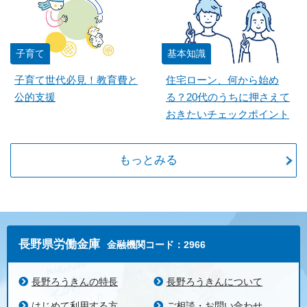
子育て
基本知識
子育て世代必見！教育費と
住宅ローン、何から始め
公的支援
る？20代のうちに押さえて
おきたいチェックポイント
もっとみる
長野県労働金庫
金融機関コード：2966
長野ろうきんの特長
長野ろうきんについて
はじめて利用する方
ご相談・お問い合わせ