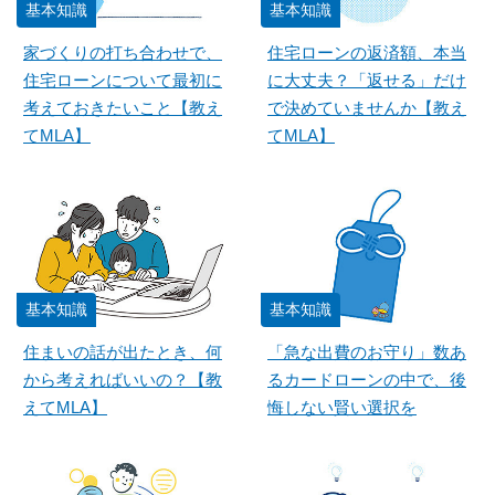
基本知識
基本知識
家づくりの打ち合わせで、
住宅ローンの返済額、本当
住宅ローンについて最初に
に大丈夫？「返せる」だけ
考えておきたいこと【教え
で決めていませんか【教え
てMLA】
てMLA】
基本知識
基本知識
住まいの話が出たとき、何
「急な出費のお守り」数あ
から考えればいいの？【教
るカードローンの中で、後
えてMLA】
悔しない賢い選択を