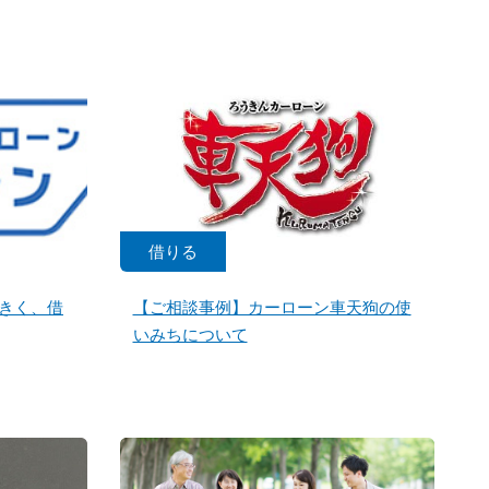
借りる
きく、借
【ご相談事例】カーローン車天狗の使
いみちについて