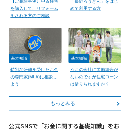
【ご相談事例】中古住宅
「長野ろうきん」をはじ
を購入して、リフォーム
めて利用する方
をされる方のご相談
基本知識
基本知識
特別な研修を受けたお金
うちの会社に労働組合が
の専門家(MLA)に相談し
ないのですが住宅ローン
よう
は借りられますか？
もっとみる
公式SNSで「お金に関する基礎知識」をお