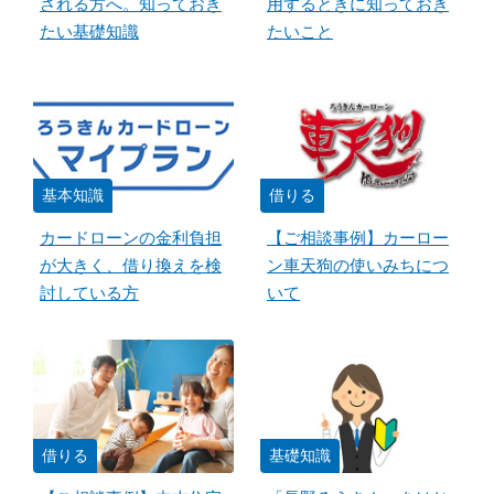
される方へ。知っておき
用するときに知っておき
たい基礎知識
たいこと
基本知識
借りる
カードローンの金利負担
【ご相談事例】カーロー
が大きく、借り換えを検
ン車天狗の使いみちにつ
討している方
いて
借りる
基礎知識