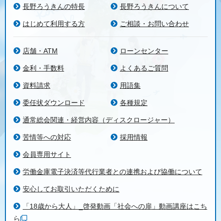
長野ろうきんの特長
長野ろうきんについて
はじめて利用する方
ご相談・お問い合わせ
店舗・ATM
ローンセンター
金利・手数料
よくあるご質問
資料請求
用語集
委任状ダウンロード
各種規定
通常総会関連・経営内容（ディスクロージャー）
苦情等への対応
採用情報
会員専用サイト
労働金庫電子決済等代行業者との連携および協働について
安心してお取引いただくために
「18歳から大人」_啓発動画「社会への扉」動画講座はこち
ら