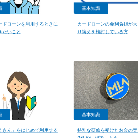
識
基本知識
ードローンを利用するときに
カードローンの金利負担が大
きたいこと
り換えを検討している方
識
基本知識
うきん」をはじめて利用する
特別な研修を受けたお金の専
(MLA)に相談しよう