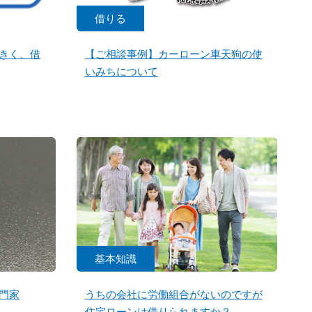
借りる
きく、借
【ご相談事例】カーローン車天狗の使
いみちについて
基本知識
門家
うちの会社に労働組合がないのですが
住宅ローンは借りられますか？