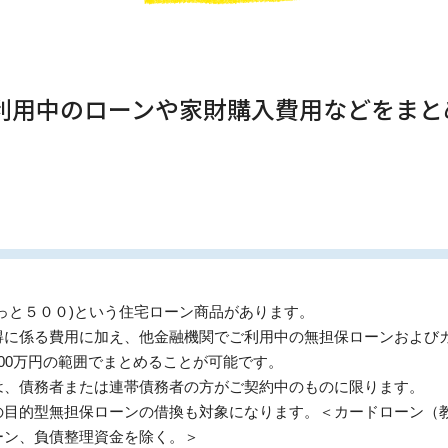
、利用中のローンや家財購入費用などをま
っと５００)という住宅ローン商品があります。
得に係る費用に加え、他金融機関でご利用中の無担保ローンおよび
00万円の範囲でまとめることが可能です。
は、債務者または連帯債務者の方がご契約中のものに限ります。
の目的型無担保ローンの借換も対象になります。＜カードローン（
ローン、負債整理資金を除く。＞