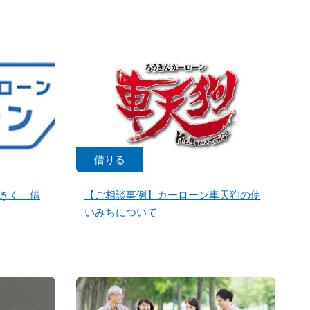
借りる
きく、借
【ご相談事例】カーローン車天狗の使
いみちについて