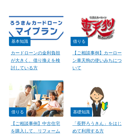
基本知識
借りる
カードローンの金利負担
【ご相談事例】カーロー
が大きく、借り換えを検
ン車天狗の使いみちにつ
討している方
いて
借りる
基礎知識
【ご相談事例】中古住宅
「長野ろうきん」をはじ
を購入して、リフォーム
めて利用する方