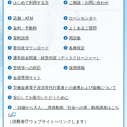
はじめて利用する方
ご相談・お問い合わせ
店舗・ATM
ローンセンター
金利・手数料
よくあるご質問
資料請求
用語集
委任状ダウンロード
各種規定
通常総会関連・経営内容（ディスクロージャー）
苦情等への対応
採用情報
会員専用サイト
労働金庫電子決済等代行業者との連携および協働について
安心してお取引いただくために
「18歳から大人」_啓発動画「社会への扉」動画講座はこち
ら
（消費者庁ウェブサイトへリンクします）