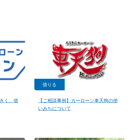
借りる
きく、借
【ご相談事例】カーローン車天狗の使
いみちについて