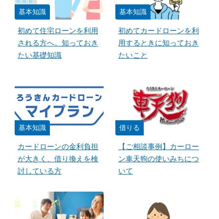
基本知識
基本知識
初めて住宅ローンを利用
初めてカードローンを利
される方へ。知っておき
用するときに知っておき
たい基礎知識
たいこと
基本知識
借りる
カードローンの金利負担
【ご相談事例】カーロー
が大きく、借り換えを検
ン車天狗の使いみちにつ
討している方
いて