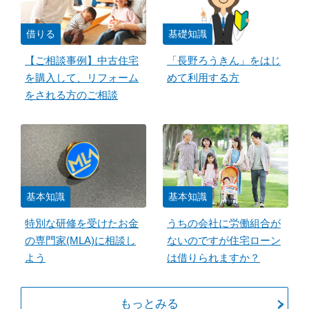
借りる
基礎知識
【ご相談事例】中古住宅
「長野ろうきん」をはじ
を購入して、リフォーム
めて利用する方
をされる方のご相談
基本知識
基本知識
特別な研修を受けたお金
うちの会社に労働組合が
の専門家(MLA)に相談し
ないのですが住宅ローン
よう
は借りられますか？
もっとみる