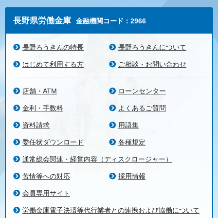
長野県労働金庫
金融機関コード：2966
長野ろうきんの特長
長野ろうきんについて
はじめて利用する方
ご相談・お問い合わせ
店舗・ATM
ローンセンター
金利・手数料
よくあるご質問
資料請求
用語集
委任状ダウンロード
各種規定
通常総会関連・経営内容（ディスクロージャー）
苦情等への対応
採用情報
会員専用サイト
労働金庫電子決済等代行業者との連携および協働について