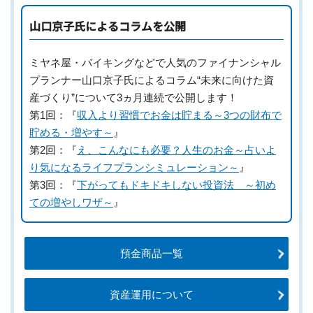
山口京子氏によるコラムを公開
ミヤネ屋・バイキングなどで人気のファイナンシャル
プランナー山口京子氏によるコラム“未来に向けた資
産づくり”について3ヵ月連続で公開します！
第1回：『
収入より習慣でお金は貯まる～3つの財布で
貯める・増やす～
』
第2回：『
え、こんなにも必要？人生のお金～占いよ
り気になるライフプランシミュレーション～
』
第3回：『
下がってもドキドキしない投資法 ～初め
ての増やしワザ～
』
預金商品一覧
資産運用について