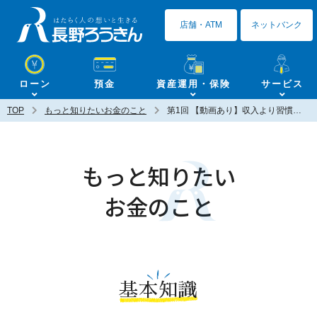
長野ろうきん
店舗・ATM
ネットバンク
ローン
預金
資産運用・保険
サービス
TOP
もっと知りたいお金のこと
第1回 【動画あり】収入より習慣でお金は貯まる～3つのお金で貯める増やす～
もっと知りたい
お金のこと
基本知識