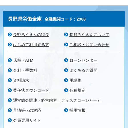
長野県労働金庫
金融機関コード：2966
長野ろうきんの特長
長野ろうきんについて
はじめて利用する方
ご相談・お問い合わせ
店舗・ATM
ローンセンター
金利・手数料
よくあるご質問
資料請求
用語集
委任状ダウンロード
各種規定
通常総会関連・経営内容（ディスクロージャー）
苦情等への対応
採用情報
会員専用サイト