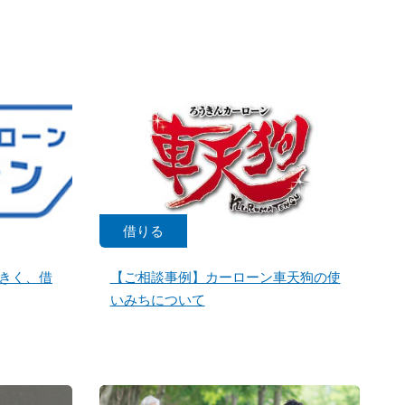
借りる
きく、借
【ご相談事例】カーローン車天狗の使
いみちについて