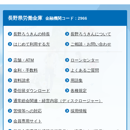
長野県労働金庫
金融機関コード：2966
長野ろうきんの特長
長野ろうきんについて
はじめて利用する方
ご相談・お問い合わせ
店舗・ATM
ローンセンター
金利・手数料
よくあるご質問
資料請求
用語集
委任状ダウンロード
各種規定
通常総会関連・経営内容（ディスクロージャー）
苦情等への対応
採用情報
会員専用サイト