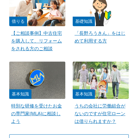
借りる
基礎知識
【ご相談事例】中古住宅
「長野ろうきん」をはじ
を購入して、リフォーム
めて利用する方
をされる方のご相談
基本知識
基本知識
特別な研修を受けたお金
うちの会社に労働組合が
の専門家(MLA)に相談し
ないのですが住宅ローン
よう
は借りられますか？