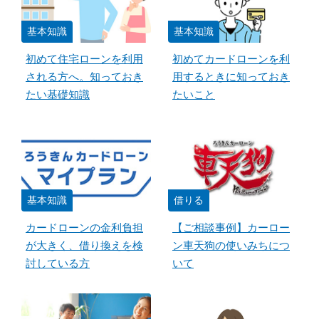
基本知識
基本知識
初めて住宅ローンを利用
初めてカードローンを利
される方へ。知っておき
用するときに知っておき
たい基礎知識
たいこと
基本知識
借りる
カードローンの金利負担
【ご相談事例】カーロー
が大きく、借り換えを検
ン車天狗の使いみちにつ
討している方
いて