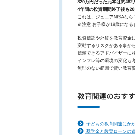
320万円だった元本は約482
4年間の投資期間終了後も2
これは、ジュニアNISAな
※注意 お子様が18歳にな
投資信託や外貨を教育資金
変動するリスクがある事か
信頼できるアドバイザーに
インフレ等の環境の変化も
無理のない範囲で賢い教育
教育関連のおす
子どもの教育関連にか
奨学金と教育ローンの