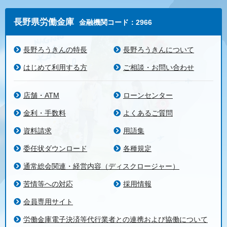
長野県労働金庫
金融機関コード：2966
長野ろうきんの特長
長野ろうきんについて
はじめて利用する方
ご相談・お問い合わせ
店舗・ATM
ローンセンター
金利・手数料
よくあるご質問
資料請求
用語集
委任状ダウンロード
各種規定
通常総会関連・経営内容（ディスクロージャー）
苦情等への対応
採用情報
会員専用サイト
労働金庫電子決済等代行業者との連携および協働について