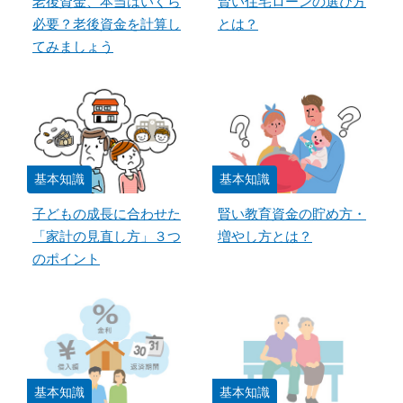
老後資金、本当はいくら
賢い住宅ローンの選び方
必要？老後資金を計算し
とは？
てみましょう
基本知識
基本知識
子どもの成長に合わせた
賢い教育資金の貯め方・
「家計の見直し方」３つ
増やし方とは？
のポイント
基本知識
基本知識