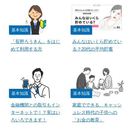
基本知識
基本知識
「長野ろうきん」をはじ
みんなはいくら貯めてい
めて利用する方
る？20代の平均貯蓄
基本知識
基本知識
金融機関との取引もイン
家庭でできる、キャッシ
ターネットで！？実はい
ュレス時代の子供への
ろいろできます！
「お金の教育」