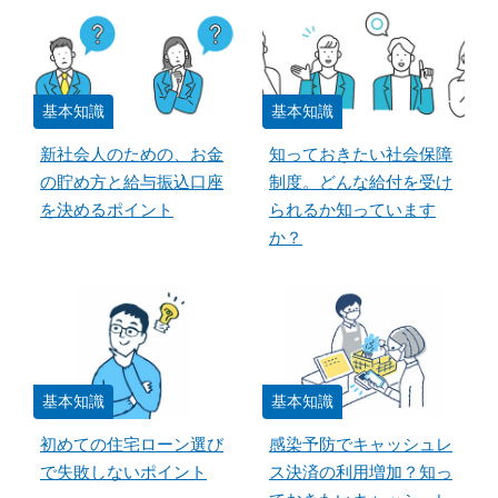
基本知識
基本知識
新社会人のための、お金
知っておきたい社会保障
の貯め方と給与振込口座
制度。どんな給付を受け
を決めるポイント
られるか知っています
か？
基本知識
基本知識
初めての住宅ローン選び
感染予防でキャッシュレ
で失敗しないポイント
ス決済の利用増加？知っ