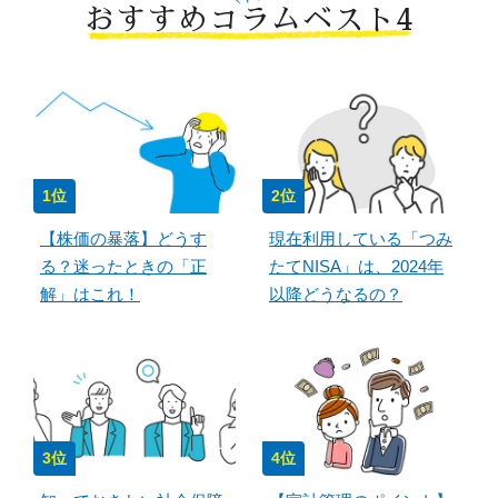
おすすめコラムベスト4
1位
2位
【株価の暴落】どうす
現在利用している「つみ
る？迷ったときの「正
たてNISA」は、2024年
解」はこれ！
以降どうなるの？
3位
4位