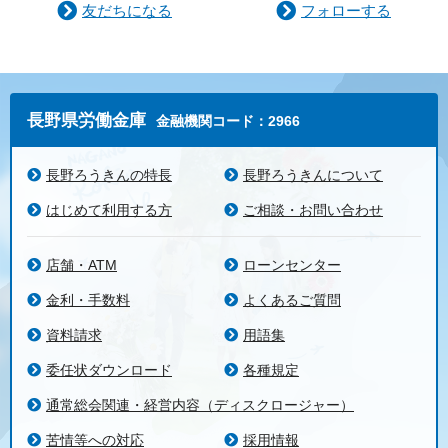
友だちになる
フォローする
長野県労働金庫
金融機関コード：2966
長野ろうきんの特長
長野ろうきんについて
はじめて利用する方
ご相談・お問い合わせ
店舗・ATM
ローンセンター
金利・手数料
よくあるご質問
資料請求
用語集
委任状ダウンロード
各種規定
通常総会関連・経営内容（ディスクロージャー）
苦情等への対応
採用情報