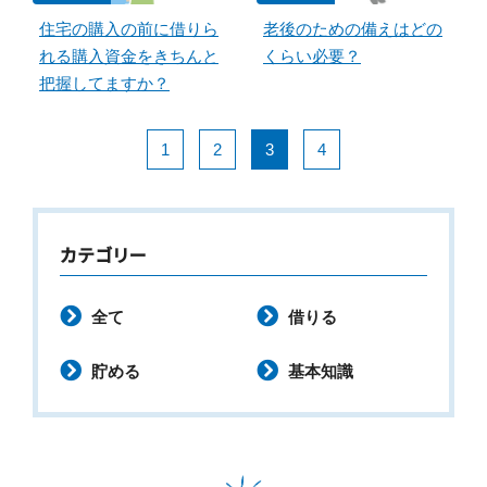
住宅の購入の前に借りら
老後のための備えはどの
れる購入資金をきちんと
くらい必要？
把握してますか？
1
2
3
4
カテゴリー
全て
借りる
貯める
基本知識